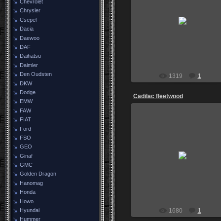
Chevrolet
Chrysler
19.05.2013
Csepel
igoz
Dacia
Daewoo
DAF
Daihatsu
Daimler
Den Oudsten
1319
1
DKW
Dodge
Cadilac fleetwоod
EMW
FAW
FIAT
Ford
FSO
22.08.2011
GEO
Г.Первоуральск стоит уже го
Ginaf
два.
GMC
Moskwichewod
Golden Dragon
Hanomag
Honda
Howo
1680
1
Hyundai
Hummer