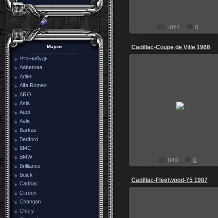
1064
0
Cadillac-Coupe de Ville 1966
Марки
Что-нибудь
Aabenraa
Adler
Alfa Romeo
ARO
04.02.2015
Asia
Audi
igoz
Avia
Barkas
Bedford
BMC
BMW
843
0
Brilliance
Buick
Cadillac-Fleetwood-75 1987
Cadillac
Citroen
Changan
Chery