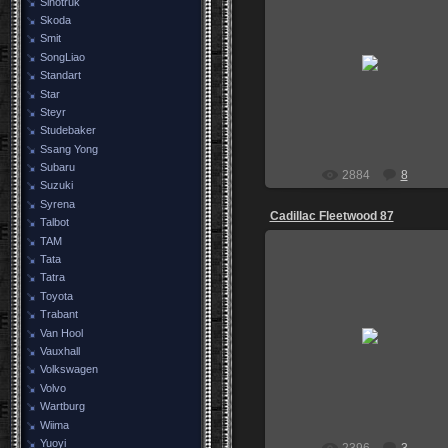
Sinotruk
Skoda
Smit
26.04.2009
SongLiao
Standart
BOSS
Star
Steyr
Studebaker
Ssang Yong
Subaru
2884
8
Suzuki
Syrena
Cadillac Fleetwood 87
Talbot
TAM
Tata
Tatra
Toyota
Trabant
06.04.2009
Van Hool
BOSS
Vauxhall
Volkswagen
Volvo
Wartburg
Wiima
Yuoyi
2396
3