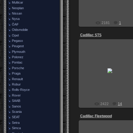
Multicar
Neoplan
Nissan
Nysa
2181
1
ÖAF
Oldsmobile
Cadillac STS
Opel
Pegaso
Peugeot
Plymouth
Polonez
Pontiac
26.04.2009
Porsche
Praga
BOSS
Renault
Robur
Rolls-Royce
Rover
SAAB
2422
14
Sanos
Scania
Cadillac Fleetwood
SEAT
Setra
Simca