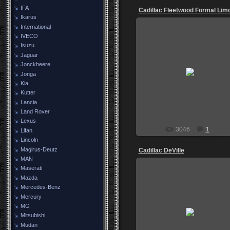
IFA
Ikarus
International
IVECO
Isuzu
Jaguar
28.11.2010
Jonckheere
Jonga
ceed
Kia
Kutter
Lancia
Land Rover
Lexus
3046
1
Lifan
Lincoln
Magirus-Deutz
Cadillac DeVille
MAN
Maserati
Mazda
Mercedes-Benz
Mercury
28.11.2010
MG
Mitsubishi
ceed
Mudan