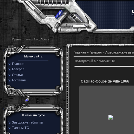
Приветствуем Вас,
Гость
Главная
»
Галерея
»
Американские авт
Меню сайта
Фотографий в альбоме
:
18
Главная
Галерея
Статьи
Гостевая
Cadillac-Coupe de Ville 1966
04.02.2015
С нами по пути
igoz
Заводские таблички
Талоны ТО