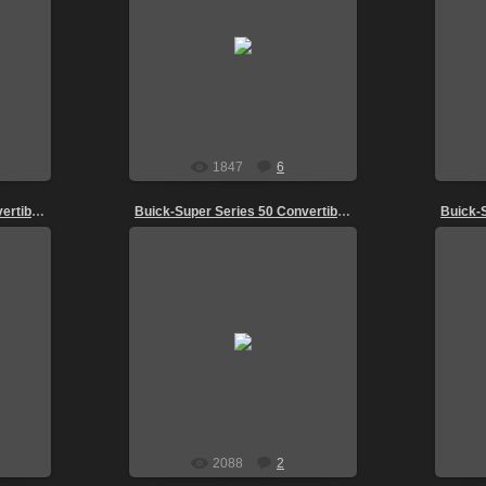
22.02.2011
Sky
1847
6
Buick-Super Series 50 Convertible 1949-1
Buick-Super Series 50 Convertible 1949-2
21.08.2009
igoz
2088
2