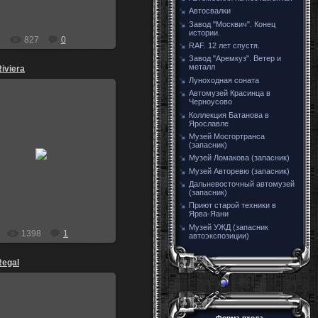
Автосвалки
Завод "Москвич". Конец
истории.
827
0
RAF. 12 лет спустя.
Завод "Аремкуз". Ветер и
металл
iviera
Луноходная соната
Автомузей Красинца в
Черноусово
Коллекция Батанова в
Ярославле
Музей Мосгортранса
30.07.2011
(запасник)
New York, 07.09.2009
Музей Ломакова (запасник)
Marauder
Музей Авторевю (запасник)
Дальневосточный автомузей
(запасник)
Приют старой техники в
Ярва-Яани
Музей УЖД (запасник
1398
1
автоэкспозиции)
Regal
Форма входа