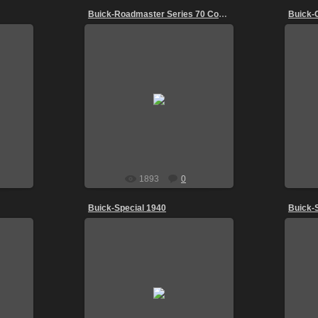
Buick-Roadmaster Series 70 Convertible 1955
21.08.2009
igoz
1893
0
Buick-Special 1940
Buick-
20.01.2009
На корме-выцвевшее на солнце
варенье.
igoz