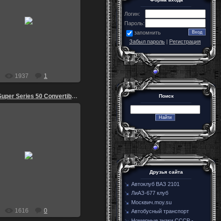
30.12.2009
Логин:
Пароль:
-=Серп=-
запомнить
Забыл пароль
|
Регистрация
1937
1
Buick-Super Series 50 Convertible 1949-3
Поиск
21.08.2009
igoz
Друзья сайта
Автоклуб ВАЗ 2101
ЛиАЗ-677 клуб
Москвич.moy.su
1616
0
Автобусный транспорт
Номерные знаки СССР -