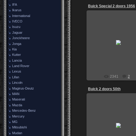
IFA
Buick Special 2 doors 1956
Ikarus
International
IVECO
Isuzu
Jaguar
21.08.2009
Jonckheere
Jonga
igoz
Kia
Kutter
Lancia
Land Rover
Lexus
2341
2
Lifan
Lincoln
Magirus-Deutz
Buick 2 doors 50th
MAN
Maserati
Mazda
Mercedes-Benz
Mercury
21.08.2009
MG
Mitsubishi
igoz
Mudan