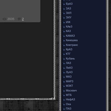
ЕрАЗ
ЗАЗ
ЗИЛ
ЗИУ
2035
2
ИЖ
КАвЗ
КАЗ
КАМАЗ
Кинешма
Комтранс
КрАЗ
КТГ
Кубань
ЛАЗ
ЛиАЗ
ЛуАЗ
МАЗ
МАРЗ
МЗКТ
Москвич
МТБ
НефАЗ
Ока
ПАЗ