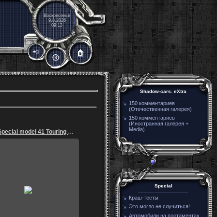
Воскресенье
9.8.2026
09:13
Shadow-cars. eXtra
150 комментариев
(Отечественная галерея)
150 комментариев
(Иностранная галерея +
Media)
Buick-Special model 41 Touring Sedan 1938 3
07.05.2013
Special
igoz
Краш-тесты
Это могло не случиться!
Автомобили на постаментах