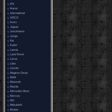
IFA
Ikarus
International
IVECO
Isuzu
Jaguar
Jonckheere
Jonga
Kia
Kutter
Lancia
Land Rover
Lexus
Lifan
Lincoln
Magirus-Deutz
MAN
Maserati
Mazda
Mercedes-Benz
Mercury
MG
Mitsubishi
Mudan