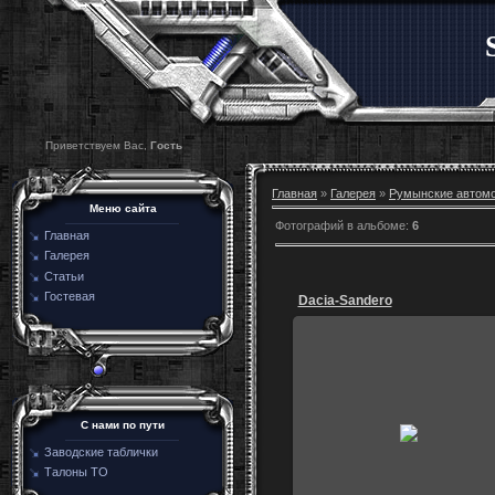
Приветствуем Вас,
Гость
Главная
»
Галерея
»
Румынские автом
Меню сайта
Фотографий в альбоме
:
6
Главная
Галерея
Статьи
Гостевая
Dacia-Sandero
08.09.2015
С нами по пути
Будва,Черногория.
Заводские таблички
igoz
Талоны ТО