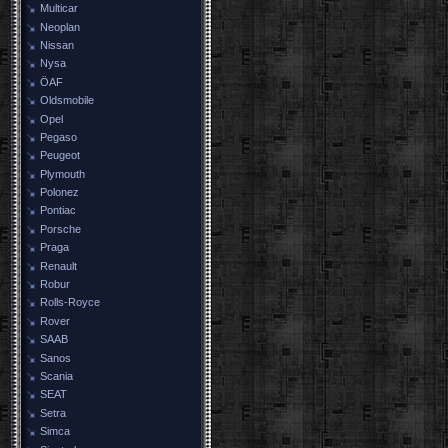
Multicar
Neoplan
Nissan
Nysa
ÖAF
Oldsmobile
Opel
Pegaso
Peugeot
Plymouth
Polonez
Pontiac
Porsche
Praga
Renault
Robur
Rolls-Royce
Rover
SAAB
Sanos
Scania
SEAT
Setra
Simca