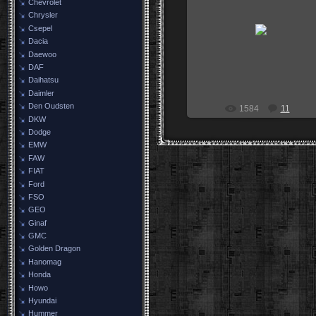
Chevrolet
Chrysler
02.03.2009
Csepel
0leg
Dacia
Daewoo
DAF
Daihatsu
Daimler
Den Oudsten
1584
11
DKW
Dodge
EMW
FAW
FIAT
Ford
FSO
GEO
Ginaf
GMC
Golden Dragon
Hanomag
Honda
Howo
Hyundai
Hummer