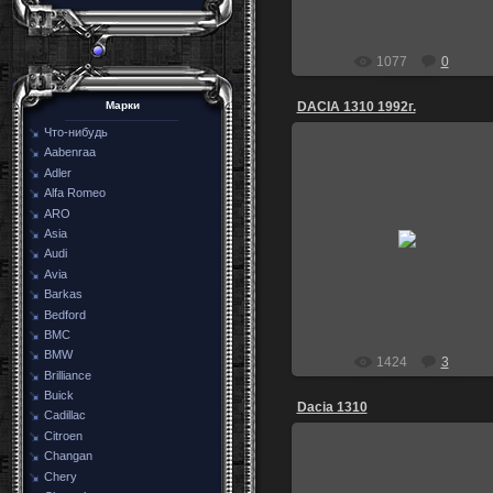
1077
0
DACIA 1310 1992г.
Марки
Что-нибудь
Aabenraa
Adler
Alfa Romeo
ARO
31.07.2010
Asia
Audi
igor84
Avia
Barkas
Bedford
BMC
BMW
1424
3
Brilliance
Buick
Dacia 1310
Cadillac
Citroen
Changan
Chery