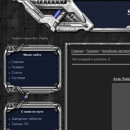
Приветствуем Вас,
Гость
Главная
»
Галерея
»
Корейские автомо
Меню сайта
Фотографий в альбоме
:
1
Главная
Галерея
Статьи
Гостевая
Asia-Topi
С нами по пути
Заводские таблички
Талоны ТО