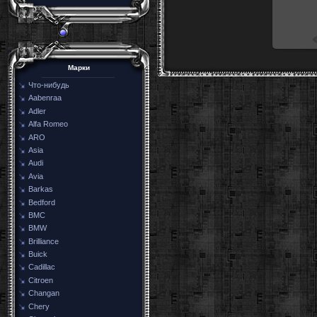
Марки
Что-нибудь
Aabenraa
Adler
Alfa Romeo
ARO
Asia
Audi
Avia
Barkas
Bedford
BMC
BMW
Brilliance
Buick
Cadillac
Citroen
Changan
Chery