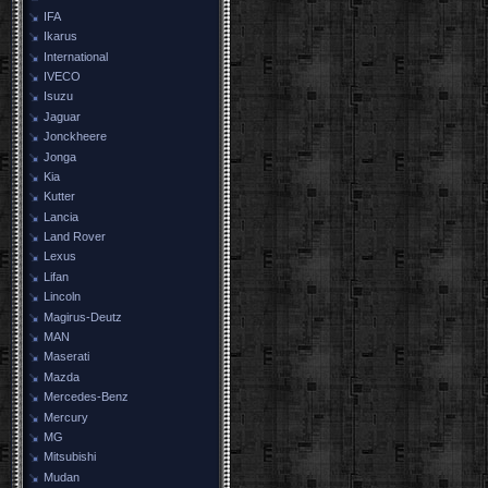
IFA
Ikarus
International
IVECO
Isuzu
Jaguar
Jonckheere
Jonga
Kia
Kutter
Lancia
Land Rover
Lexus
Lifan
Lincoln
Magirus-Deutz
MAN
Maserati
Mazda
Mercedes-Benz
Mercury
MG
Mitsubishi
Mudan