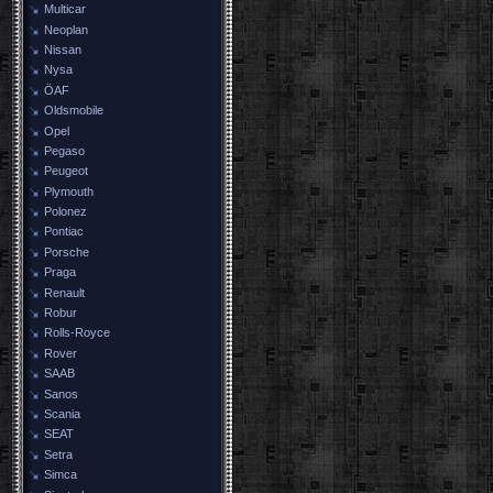
Multicar
Neoplan
Nissan
Nysa
ÖAF
Oldsmobile
Opel
Pegaso
Peugeot
Plymouth
Polonez
Pontiac
Porsche
Praga
Renault
Robur
Rolls-Royce
Rover
SAAB
Sanos
Scania
SEAT
Setra
Simca