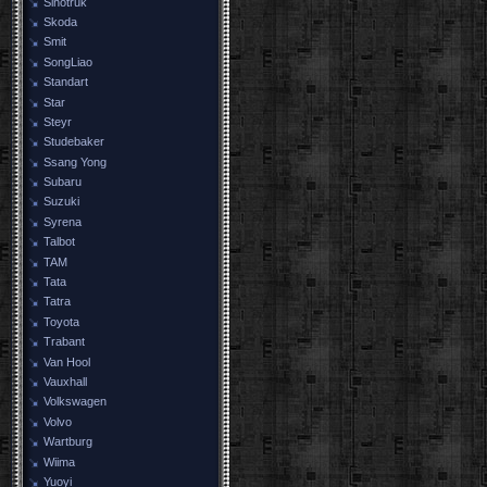
Sinotruk
Skoda
Smit
SongLiao
Standart
Star
Steyr
Studebaker
Ssang Yong
Subaru
Suzuki
Syrena
Talbot
TAM
Tata
Tatra
Toyota
Trabant
Van Hool
Vauxhall
Volkswagen
Volvo
Wartburg
Wiima
Yuoyi