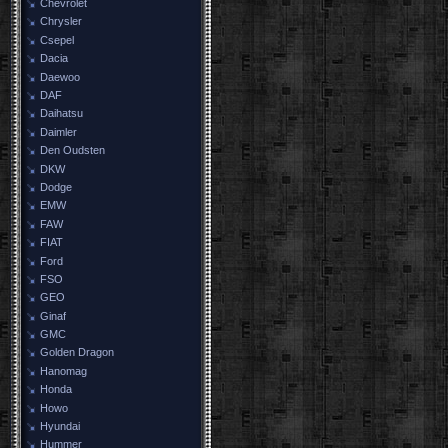
Chevrolet
Chrysler
Csepel
Dacia
Daewoo
DAF
Daihatsu
Daimler
Den Oudsten
DKW
Dodge
EMW
FAW
FIAT
Ford
FSO
GEO
Ginaf
GMC
Golden Dragon
Hanomag
Honda
Howo
Hyundai
Hummer