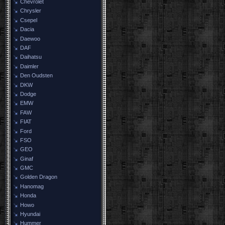
Chevrolet
Chrysler
Csepel
Dacia
Daewoo
DAF
Daihatsu
Daimler
Den Oudsten
DKW
Dodge
EMW
FAW
FIAT
Ford
FSO
GEO
Ginaf
GMC
Golden Dragon
Hanomag
Honda
Howo
Hyundai
Hummer