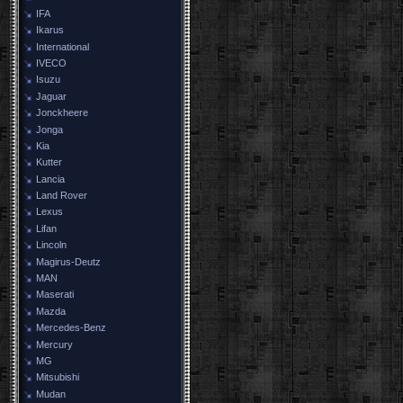
IFA
Ikarus
International
IVECO
Isuzu
Jaguar
Jonckheere
Jonga
Kia
Kutter
Lancia
Land Rover
Lexus
Lifan
Lincoln
Magirus-Deutz
MAN
Maserati
Mazda
Mercedes-Benz
Mercury
MG
Mitsubishi
Mudan