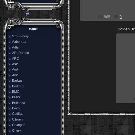
965
0
Golden D
Марки
Что-нибудь
Aabenraa
Adler
Alfa Romeo
ARO
Asia
Audi
Avia
Barkas
Bedford
BMC
BMW
Brilliance
Buick
Cadillac
Citroen
Changan
Chery