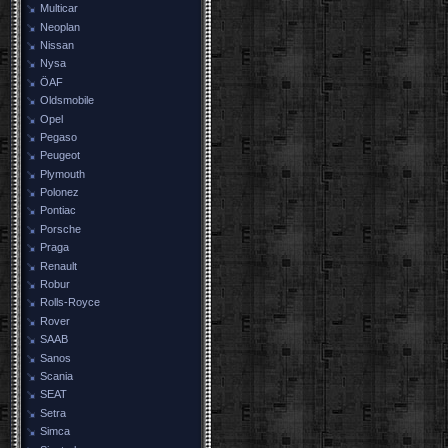
Multicar
Neoplan
Nissan
Nysa
ÖAF
Oldsmobile
Opel
Pegaso
Peugeot
Plymouth
Polonez
Pontiac
Porsche
Praga
Renault
Robur
Rolls-Royce
Rover
SAAB
Sanos
Scania
SEAT
Setra
Simca