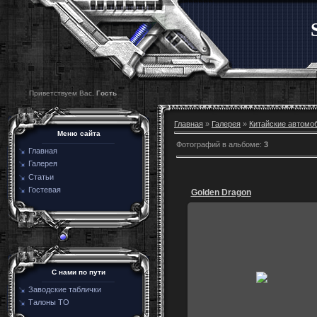
Приветствуем Вас,
Гость
Главная
»
Галерея
»
Китайские автомо
Меню сайта
Фотографий в альбоме
:
3
Главная
Галерея
Статьи
Гостевая
Golden Dragon
31.07.2012
С нами по пути
Таиланд
Заводские таблички
Скорп
Талоны ТО