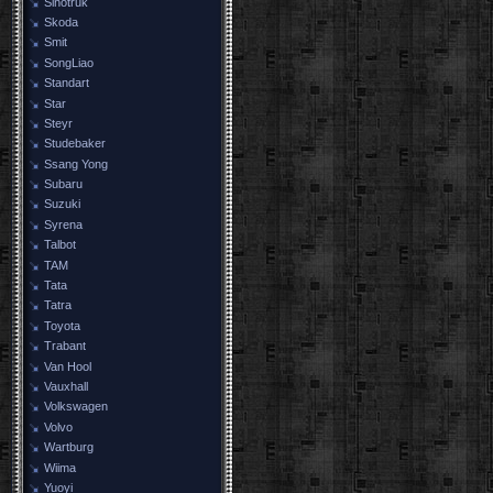
Sinotruk
Skoda
Smit
SongLiao
Standart
Star
Steyr
Studebaker
Ssang Yong
Subaru
Suzuki
Syrena
Talbot
TAM
Tata
Tatra
Toyota
Trabant
Van Hool
Vauxhall
Volkswagen
Volvo
Wartburg
Wiima
Yuoyi