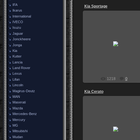
IFA
Kia Sportage
Ikarus
International
IVECO
Isuzu
Jaguar
10.10.2010
Jonckheere
Казань,авторазборка на
Jonga
Тракторной
Kia
igor84
Kutter
Lancia
Land Rover
Lexus
1218
0
Lifan
Lincoln
Magirus-Deutz
Kia Cerato
MAN
Maserati
Mazda
Mercedes-Benz
Mercury
07.07.2009
MG
Mitsubishi
Marauder
Mudan