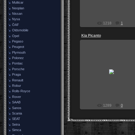
Multicar
Neoplan
Nissan
Nysa
1218
1
ÖAF
Oldsmobile
Kia Picanto
Opel
Pegaso
Peugeot
Plymouth
Polonez
Pontiac
06.06.2009
Porsche
Praga
Vovan98RUS
Renault
Robur
Rolls-Royce
Rover
SAAB
1289
0
Sanos
Scania
SEAT
Setra
Simca