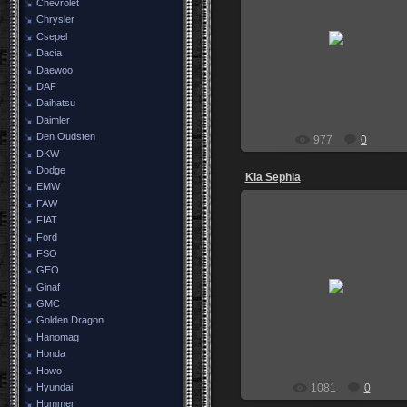
Chevrolet
Chrysler
01.07.2011
Csepel
Moskwichewod
Dacia
Daewoo
DAF
Daihatsu
Daimler
Den Oudsten
977
0
DKW
Dodge
Kia Sephia
EMW
FAW
FIAT
Ford
FSO
21.06.2011
GEO
Москва, Строгино, за местны
Ginaf
МРЭО (обветшала совсем)
GMC
McFly2
Golden Dragon
Hanomag
Honda
Howo
1081
0
Hyundai
Hummer