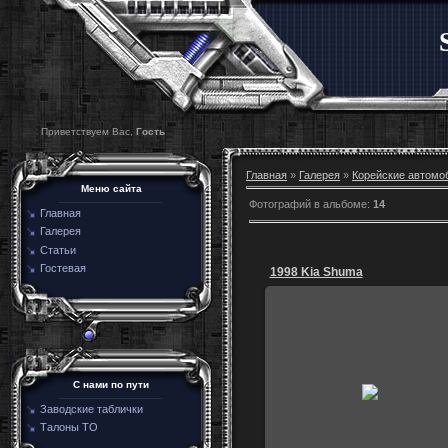
Приветствуем Вас,
Гость
Главная
»
Галерея
»
Корейские автомо
Меню сайта
Фотографий в альбоме
:
14
Главная
Галерея
Статьи
Гостевая
1998 Kia Shuma
22.04.2013
С нами по пути
0leg
Заводские таблички
Талоны ТО