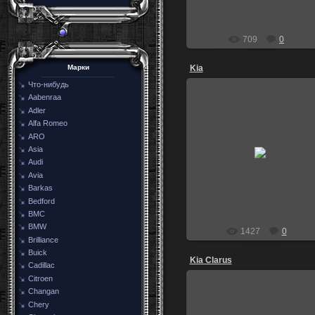
709
0
Kia
Марки
Что-нибудь
Aabenraa
Adler
Alfa Romeo
16.08.2012
ARO
пос. Моряковский Затон Томск
Asia
обл.
Audi
Скорп
Avia
Barkas
Bedford
BMC
BMW
1427
0
Brilliance
Buick
Kia Clarus
Cadillac
Citroen
Changan
Chery