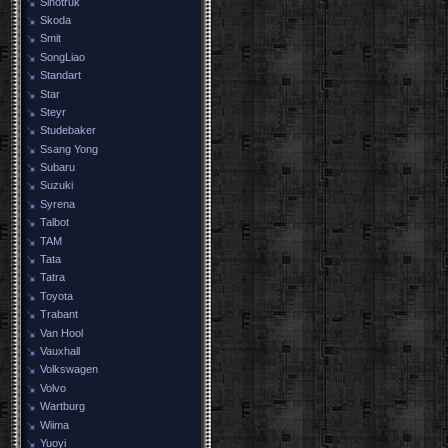
Sinotruk
Skoda
Smit
SongLiao
Standart
Star
Steyr
Studebaker
Ssang Yong
Subaru
Suzuki
Syrena
Talbot
TAM
Tata
Tatra
Toyota
Trabant
Van Hool
Vauxhall
Volkswagen
Volvo
Wartburg
Wiima
Yuoyi