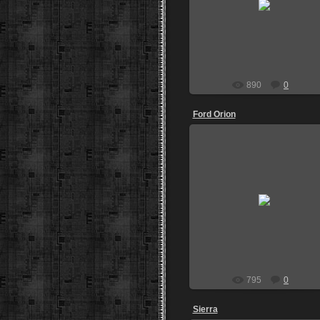
STUNT73
890
0
Ford Orion
30.07.2013
STUNT73
795
0
Sierra