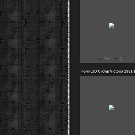
02.10.2013
Дрон161
793
0
Ford-LTD Crown Victoria 1981 
03.08.2013
igoz