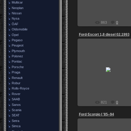
Multicar
Neoplan
Nissan
Nysa
863
0
ÖAF
Oldsmobile
Ford-Escort 1,8 diesel 02.1993
Opel
Pegaso
Peugeot
Plymouth
Polonez
Pontiac
18.05.2014
Porsche
Praga
igoz
Renault
Robur
Rolls-Royce
Rover
SAAB
821
0
Sanos
Scania
Ford Scorpio I '85–94
SEAT
Setra
Simca