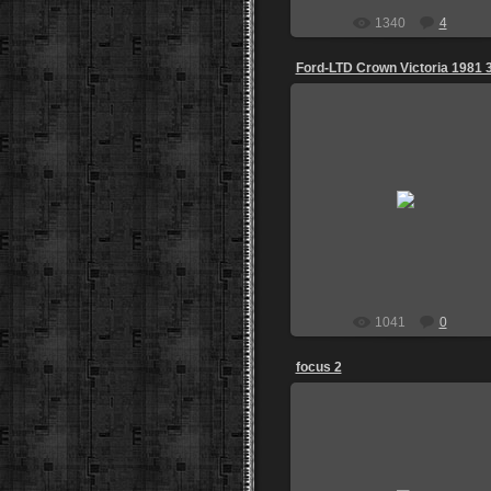
1340
4
Ford-LTD Crown Victoria 1981 
03.08.2013
igoz
1041
0
focus 2
30.07.2013