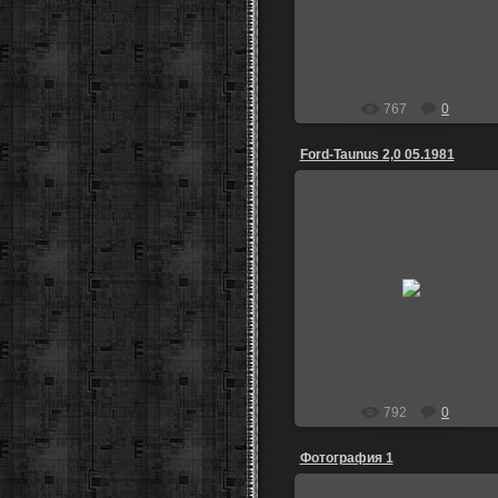
igoz
767
0
Ford-Taunus 2,0 05.1981
18.10.2013
igoz
792
0
Фотография 1