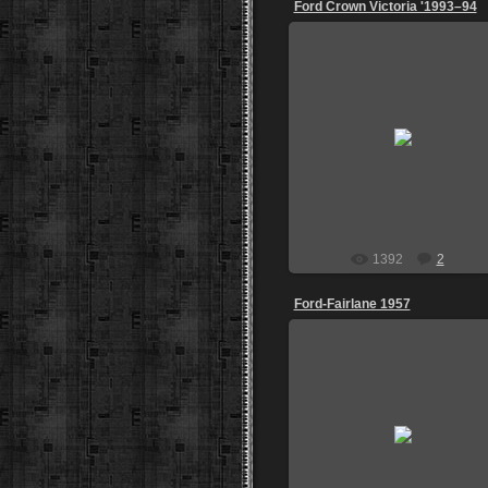
Ford Crown Victoria '1993–94
08.03.2013
Москва, р-н м.Молодёжная
McFly2
1392
2
Ford-Fairlane 1957
12.01.2013
спустя полгода мы снова
встретились, стоит около
hardrock cafe в египте на naa
bay
STUNT73