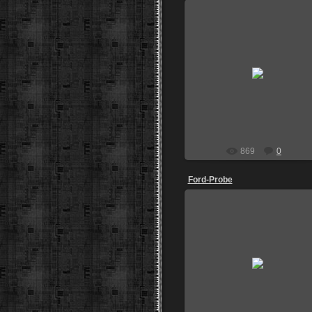
30.07.2013
STUNT73
869
0
Ford-Probe
29.06.2013
igoz