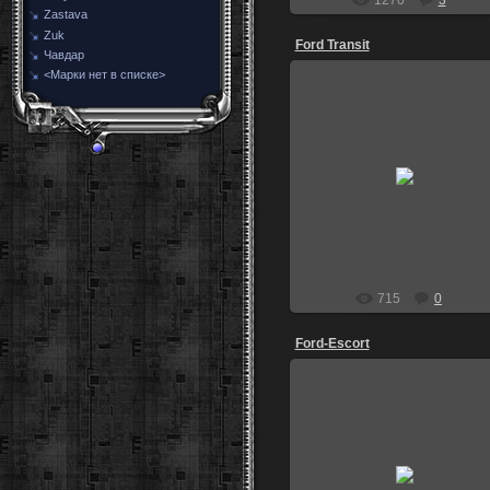
Zastava
Zuk
Ford Transit
Чавдар
<Марки нет в списке>
14.01.2014
г. Шуя Ивановская обл
ton890
715
0
Ford-Escort
27.12.2013
12 лет под ёлочкой.