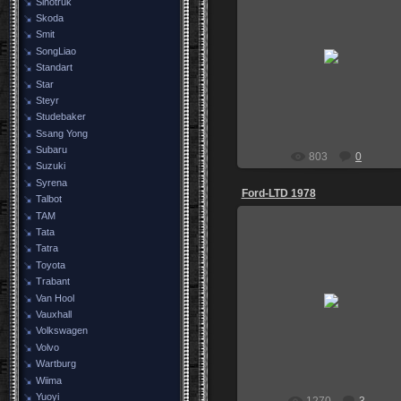
Sinotruk
Skoda
Smit
08.04.2014
SongLiao
Москва
Standart
PSA
Star
Steyr
Studebaker
Ssang Yong
Subaru
803
0
Suzuki
Syrena
Ford-LTD 1978
Talbot
TAM
Tata
Tatra
Toyota
03.02.2014
Trabant
Марку не идентифицировал.
Van Hool
Знатоки подключайтесь.
Vauxhall
graf888
Volkswagen
Volvo
Wartburg
Wiima
Yuoyi
1270
3