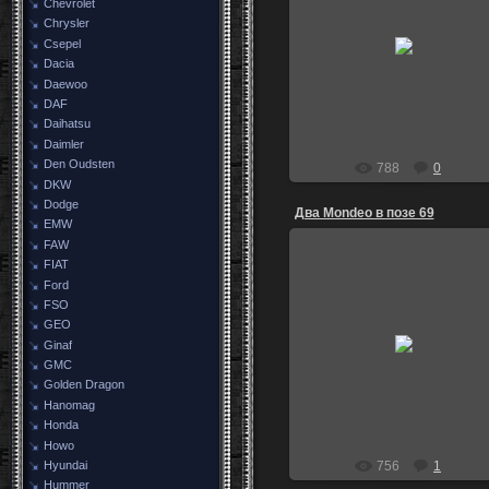
Chevrolet
Chrysler
29.11.2014
Csepel
igoz
Dacia
Daewoo
DAF
Daihatsu
Daimler
Den Oudsten
788
0
DKW
Dodge
Два Mondeo в позе 69
EMW
FAW
FIAT
Ford
FSO
GEO
19.10.2014
Ginaf
igoz
GMC
Golden Dragon
Hanomag
Honda
Howo
756
1
Hyundai
Hummer