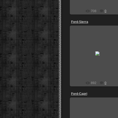
708
0
Ford-Sierra
27.06.2013
Санкт-Петербург
kirill999
892
0
Ford-Capri
05.05.2013