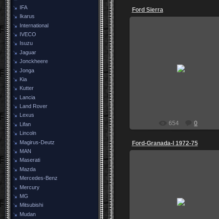
IFA
Ford Sierra
Ikarus
International
IVECO
Isuzu
Jaguar
02.09.2014
Jonckheere
Самара 2014
Jonga
http://vk.com/club.darkamon163
Kia
DarkAmon
Kutter
Lancia
Land Rover
Lexus
654
0
Lifan
Lincoln
Magirus-Deutz
Ford-Granada-I 1972-75
MAN
Maserati
Mazda
Mercedes-Benz
Mercury
27.08.2014
MG
Mitsubishi
igoz
Mudan