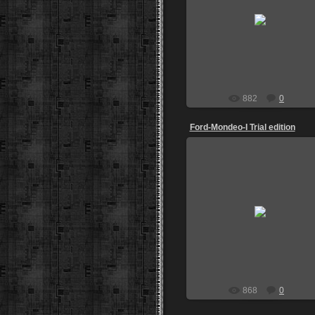
Не знаю что это.Было ранне
утро и все было еще закрыт
Дрон161
882
0
Ford-Mondeo-I Trial edition
07.04.2013
igoz
868
0