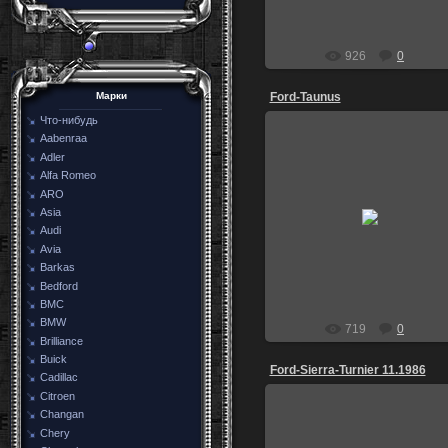
926
0
Ford-Taunus
Марки
Что-нибудь
Aabenraa
Adler
Alfa Romeo
ARO
02.01.2015
Asia
Турция
Audi
Скорп
Avia
Barkas
Bedford
BMC
BMW
719
0
Brilliance
Buick
Ford-Sierra-Turnier 11.1986
Cadillac
Citroen
Changan
Chery