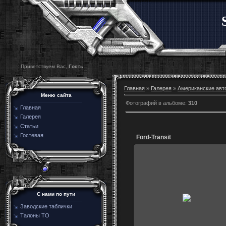
Приветствуем Вас,
Гость
Главная
»
Галерея
»
Американские авт
Меню сайта
Фотографий в альбоме
:
310
Главная
Галерея
Статьи
Гостевая
Ford-Transit
20.09.2015
С нами по пути
Албания.
Заводские таблички
igoz
Талоны ТО