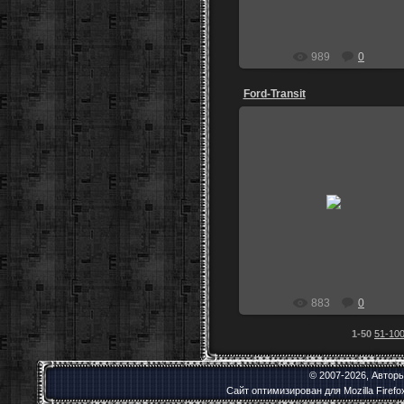
989
0
Ford-Transit
07.01.2013
пос. Молодёжный Томская обл
Скорп
883
0
1-50
51-10
© 2007-2026, Автор
Сайт оптимизирован для Mozilla Firef